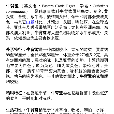
牛背鹭
（英文名：Eastern Cattle Egret，学名：
Bubulcus
coromandus
），是鹈形目鹭科牛背鹭属的鸟类。别名: 黄
头鹭、畜鹭、放牛郎，繁殖期头部、颈部和背部会变成黄
色，与其它
白鹭
相比，其颈短、头圆、嘴短厚。在全球热
带、亚热带及暖温带地区广泛分布，尤其在亚洲南部、东
部及澳大利亚。
牛背鹭
与大型食植动物如水牛形成共生关
系，依赖昆虫为主要食物来源。
外形特征：
牛背鹭
是一种体型较小、结实的鹭类，翼展约
88至96厘米，全长46至56厘米，体重介于270至512克。具
有短而粗的颈，强壮的喙，以及驼背的姿势。非繁殖期羽
毛主要为白色，喙为黄色，腿为灰黄色。繁殖期时，头
部、颈部、胸部和背部变为黄色，喙和腿的颜色更为鲜
艳。幼鸟的喙为深色。与其他鹭类相比，
牛背鹭
的喙和腿
均较短。
鸣叫特征：
在繁殖季节，
牛背鹭
会在繁殖群落中发出低沉
的喉音，平时则相对沉默。
生活习性：
牛背鹭
栖息于平原草地、牧场、湖泊、水库、