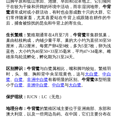
山脚平原和低山水田、池塘、旱田和沼泽地上。它们倾向
于在较为干燥和开阔的环境中活动，而非湿润地带。
牛背
鹭
通常成对或小群活动，有时也会形成数十只的大群。它
们常伴随家畜，尤其喜爱站在牛背上或跟随在耕作的牛
后，捕食被惊扰的昆虫和牛背上的寄生虫。
生长繁殖：
繁殖期通常在4月至7月，
牛背鹭
常集群筑巢，
巢由枯枝构成，内铺少量干草。巢的大小约为直径30至50
厘米，高12厘米。每窝产卵4至9枚，多为5至7枚，卵为浅
蓝色，大小约为40至50×33至35毫米，平均47×34毫米。雌
雄亲鸟轮流孵化，孵化期为21至24天。
区别辨识：
牛背鹭
与白鹭属相比，嘴和脚均较短。繁殖羽
时，头、颈、胸和背中央呈现黄色，这与
大白鹭
、
中白
鹭
、
白鹭
、
非洲中白鹭
有着明显的区别。
牛背鹭
体型明显
小于
白鹭
、
非洲中白鹭
、
中白鹭
与
大白鹭
。
保护现状：
IUCN：LC（无危）
地理分布：
牛背鹭
的繁殖区域主要位于亚洲南部、东部和
澳大利亚，以及一些周边岛屿。在中国，它们主要分布在